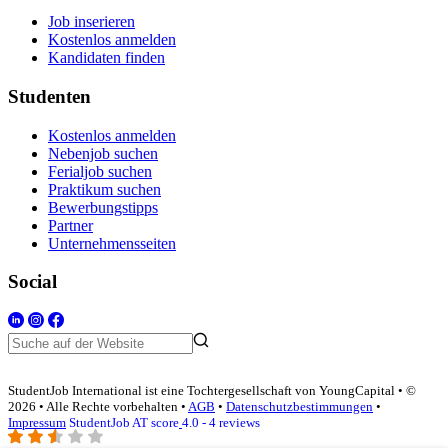
Job inserieren
Kostenlos anmelden
Kandidaten finden
Studenten
Kostenlos anmelden
Nebenjob suchen
Ferialjob suchen
Praktikum suchen
Bewerbungstipps
Partner
Unternehmensseiten
Social
StudentJob International ist eine Tochtergesellschaft von YoungCapital • ©
2026 • Alle Rechte vorbehalten •
AGB
•
Datenschutzbestimmungen
•
Impressum
StudentJob AT score
4.0 - 4 reviews