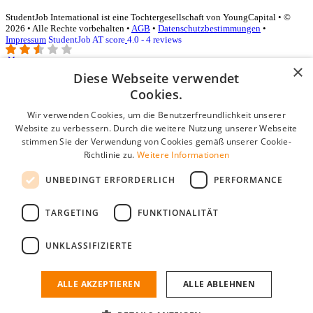
StudentJob International ist eine Tochtergesellschaft von YoungCapital • ©
2026 • Alle Rechte vorbehalten •
AGB
•
Datenschutzbestimmungen
•
Impressum
StudentJob AT score
4.0 - 4 reviews
×
Diese Webseite verwendet
Login für Unternehmen
Cookies.
Wir verwenden Cookies, um die Benutzerfreundlichkeit unserer
E-Mail
*
Website zu verbessern. Durch die weitere Nutzung unserer Webseite
stimmen Sie der Verwendung von Cookies gemäß unserer Cookie-
Passwort
Richtlinie zu.
Weitere Informationen
Angemeldet bleiben
UNBEDINGT ERFORDERLICH
PERFORMANCE
Passwort vergessen?
Login
TARGETING
FUNKTIONALITÄT
Kostenloses Unternehmensprofil
UNKLASSIFIZIERTE
Wenn Sie sich registriert haben, können Sie ein Unternehmensprofil
erstellen. Sie sind nur noch wenige Schritte davon entfernt, den
passenden Mitarbeiter zu finden.
ALLE AKZEPTIEREN
ALLE ABLEHNEN
Noch kein Unternehmensprofil?