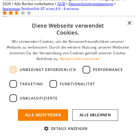
2026 • Alle Rechte vorbehalten •
AGB
•
Datenschutzbestimmungen
•
Impressum
StudentJob AT score
4.0 - 4 reviews
×
Diese Webseite verwendet
Login für Unternehmen
Cookies.
Wir verwenden Cookies, um die Benutzerfreundlichkeit unserer
E-Mail
*
Website zu verbessern. Durch die weitere Nutzung unserer Webseite
stimmen Sie der Verwendung von Cookies gemäß unserer Cookie-
Passwort
Richtlinie zu.
Weitere Informationen
Angemeldet bleiben
UNBEDINGT ERFORDERLICH
PERFORMANCE
Passwort vergessen?
Login
TARGETING
FUNKTIONALITÄT
Kostenloses Unternehmensprofil
UNKLASSIFIZIERTE
Wenn Sie sich registriert haben, können Sie ein Unternehmensprofil
erstellen. Sie sind nur noch wenige Schritte davon entfernt, den
passenden Mitarbeiter zu finden.
ALLE AKZEPTIEREN
ALLE ABLEHNEN
Noch kein Unternehmensprofil?
DETAILS ANZEIGEN
Kostenlos registrieren