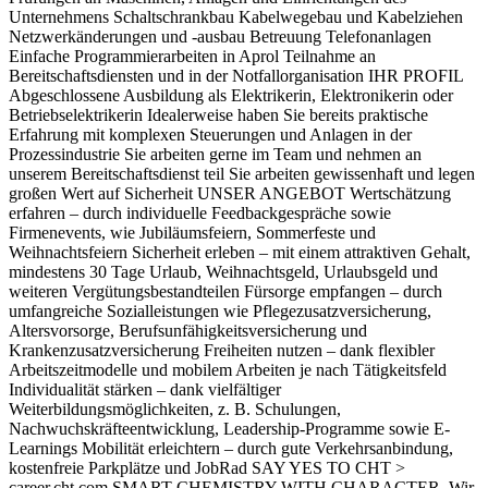
Unternehmens Schaltschrankbau Kabelwegebau und Kabelziehen
Netzwerkänderungen und -ausbau Betreuung Telefonanlagen
Einfache Programmierarbeiten in Aprol Teilnahme an
Bereitschaftsdiensten und in der Notfallorganisation IHR PROFIL
Abgeschlossene Ausbildung als Elektrikerin, Elektronikerin oder
Betriebselektrikerin Idealerweise haben Sie bereits praktische
Erfahrung mit komplexen Steue­rungen und Anlagen in der
Prozessindustrie Sie arbeiten gerne im Team und nehmen an
unserem Bereitschaftsdienst teil Sie arbeiten gewissenhaft und legen
großen Wert auf Sicherheit UNSER ANGEBOT Wertschätzung
erfahren – durch individuelle Feedbackgespräche sowie
Firmenevents, wie Jubiläumsfeiern, Sommerfeste und
Weihnachtsfeiern Sicherheit erleben – mit einem attraktiven Gehalt,
mindestens 30 Tage Urlaub, Weihnachtsgeld, Urlaubsgeld und
weiteren Vergütungsbestandteilen Fürsorge empfangen – durch
umfangreiche Sozialleistungen wie Pflegezusatzversicherung,
Altersvorsorge, Berufsunfähigkeitsversicherung und
Krankenzusatzversicherung Freiheiten nutzen – dank flexibler
Arbeitszeitmodelle und mobilem Arbeiten je nach Tätigkeitsfeld
Individualität stärken – dank vielfältiger
Weiterbildungsmöglichkeiten, z. B. Schulungen,
Nachwuchskräfteentwicklung, Leadership-Programme sowie E-
Learnings Mobilität erleichtern – durch gute Verkehrsanbindung,
kostenfreie Parkplätze und JobRad SAY YES TO CHT >
career.cht.com SMART CHEMISTRY WITH CHARACTER. Wir