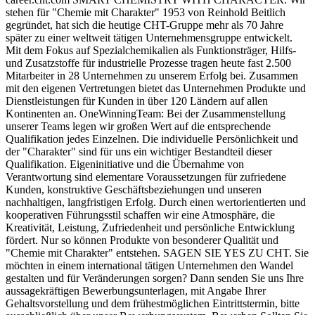
stehen für "Chemie mit Charakter" 1953 von Reinhold Beitlich
gegründet, hat sich die heutige CHT-Gruppe mehr als 70 Jahre
später zu einer weltweit tätigen Unternehmens­gruppe entwickelt.
Mit dem Fokus auf Spezialchemikalien als Funktions­träger, Hilfs-
und Zusatzstoffe für industrielle Prozesse tragen heute fast 2.500
Mitarbeiter in 28 Unter­nehmen zu unserem Erfolg bei. Zusammen
mit den eigenen Vertre­tungen bietet das Unternehmen Produkte und
Dienstleistungen für Kunden in über 120 Ländern auf allen
Kontinenten an. OneWinningTeam: Bei der Zusam­menstellung
unserer Teams legen wir großen Wert auf die entsprechende
Qualifikation jedes Einzelnen. Die individuelle Persönlichkeit und
der "Charakter" sind für uns ein wichtiger Bestandteil dieser
Qualifikation. Eigeninitiative und die Übernahme von
Verantwortung sind elementare Voraussetzungen für zufriedene
Kunden, konstruktive Geschäftsbe­ziehungen und unseren
nachhaltigen, langfristigen Erfolg. Durch einen wertorientierten und
kooperativen Führungsstil schaffen wir eine Atmosphäre, die
Kreativität, Leistung, Zufriedenheit und persön­liche Entwicklung
fördert. Nur so können Produkte von besonderer Qualität und
"Chemie mit Charakter" entstehen. SAGEN SIE YES ZU CHT. Sie
möchten in einem international tätigen Unternehmen den Wandel
gestalten und für Veränderungen sorgen? Dann senden Sie uns Ihre
aussagekräftigen Bewerbungsunterlagen, mit Angabe Ihrer
Gehaltsvorstellung und dem frühestmöglichen Eintrittstermin, bitte