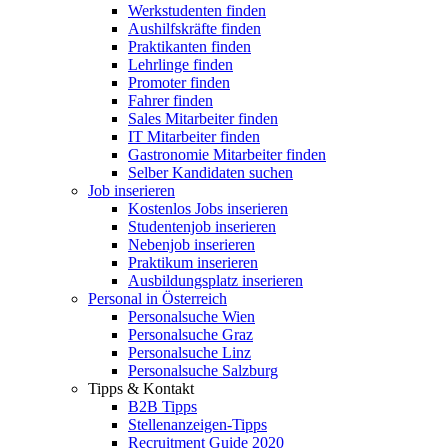
Werkstudenten finden
Aushilfskräfte finden
Praktikanten finden
Lehrlinge finden
Promoter finden
Fahrer finden
Sales Mitarbeiter finden
IT Mitarbeiter finden
Gastronomie Mitarbeiter finden
Selber Kandidaten suchen
Job inserieren
Kostenlos Jobs inserieren
Studentenjob inserieren
Nebenjob inserieren
Praktikum inserieren
Ausbildungsplatz inserieren
Personal in Österreich
Personalsuche Wien
Personalsuche Graz
Personalsuche Linz
Personalsuche Salzburg
Tipps & Kontakt
B2B Tipps
Stellenanzeigen-Tipps
Recruitment Guide 2020