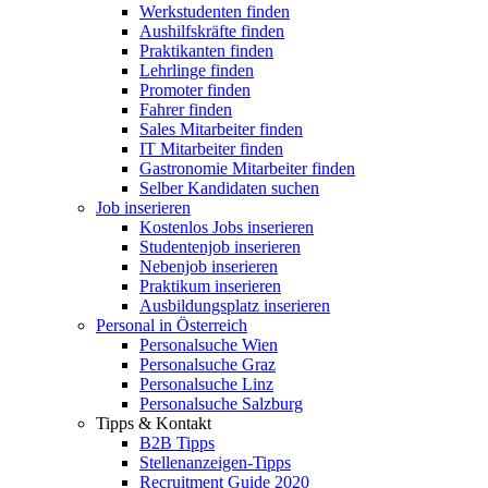
Werkstudenten finden
Aushilfskräfte finden
Praktikanten finden
Lehrlinge finden
Promoter finden
Fahrer finden
Sales Mitarbeiter finden
IT Mitarbeiter finden
Gastronomie Mitarbeiter finden
Selber Kandidaten suchen
Job inserieren
Kostenlos Jobs inserieren
Studentenjob inserieren
Nebenjob inserieren
Praktikum inserieren
Ausbildungsplatz inserieren
Personal in Österreich
Personalsuche Wien
Personalsuche Graz
Personalsuche Linz
Personalsuche Salzburg
Tipps & Kontakt
B2B Tipps
Stellenanzeigen-Tipps
Recruitment Guide 2020