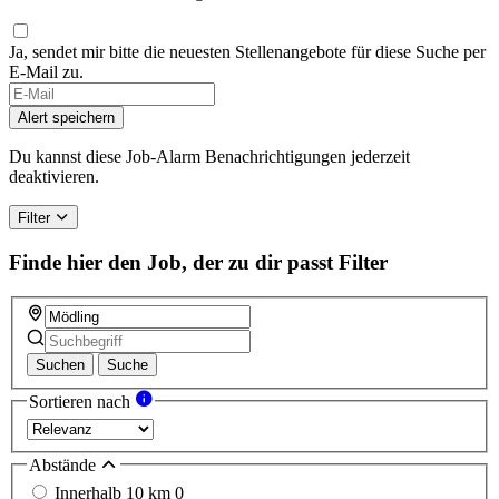
Ja, sendet mir bitte die neuesten Stellenangebote für diese Suche per
E-Mail zu.
If
you
Alert speichern
are
a
Du kannst diese Job-Alarm Benachrichtigungen jederzeit
human,
deaktivieren.
ignore
this
Filter
field
Finde hier den Job, der zu dir passt
Filter
Suchen
Suche
Sortieren nach
Abstände
Innerhalb 10 km
0