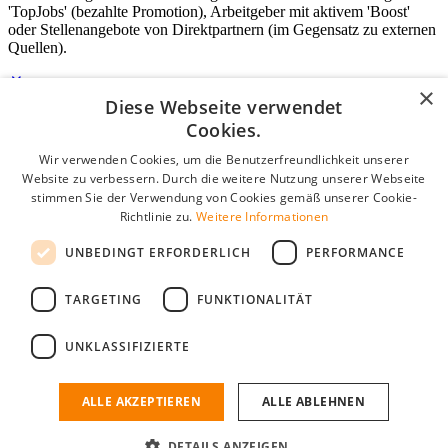
'TopJobs' (bezahlte Promotion), Arbeitgeber mit aktivem 'Boost'
oder Stellenangebote von Direktpartnern (im Gegensatz zu externen
Quellen).
×
Diese Webseite verwendet
Login für Unternehmen
Cookies.
Wir verwenden Cookies, um die Benutzerfreundlichkeit unserer
E-Mail
*
Website zu verbessern. Durch die weitere Nutzung unserer Webseite
stimmen Sie der Verwendung von Cookies gemäß unserer Cookie-
Passwort
Richtlinie zu.
Weitere Informationen
Angemeldet bleiben
UNBEDINGT ERFORDERLICH
PERFORMANCE
Passwort vergessen?
Login
TARGETING
FUNKTIONALITÄT
Kostenloses Unternehmensprofil
UNKLASSIFIZIERTE
Wenn Sie sich registriert haben, können Sie ein Unternehmensprofil
erstellen. Sie sind nur noch wenige Schritte davon entfernt, den
passenden Mitarbeiter zu finden.
ALLE AKZEPTIEREN
ALLE ABLEHNEN
Noch kein Unternehmensprofil?
DETAILS ANZEIGEN