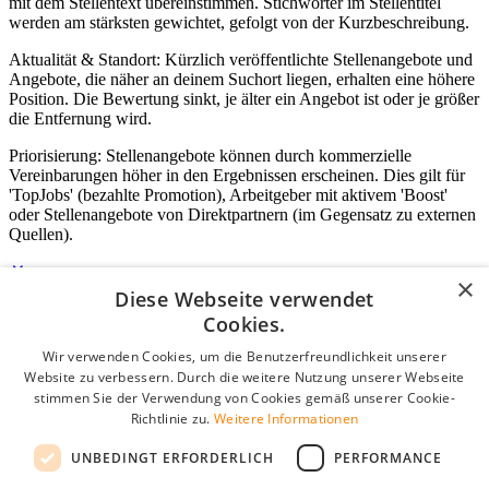
mit dem Stellentext übereinstimmen. Stichwörter im Stellentitel
werden am stärksten gewichtet, gefolgt von der Kurzbeschreibung.
Aktualität & Standort: Kürzlich veröffentlichte Stellenangebote und
Angebote, die näher an deinem Suchort liegen, erhalten eine höhere
Position. Die Bewertung sinkt, je älter ein Angebot ist oder je größer
die Entfernung wird.
Priorisierung: Stellenangebote können durch kommerzielle
Vereinbarungen höher in den Ergebnissen erscheinen. Dies gilt für
'TopJobs' (bezahlte Promotion), Arbeitgeber mit aktivem 'Boost'
oder Stellenangebote von Direktpartnern (im Gegensatz zu externen
Quellen).
×
Diese Webseite verwendet
Login für Unternehmen
Cookies.
Wir verwenden Cookies, um die Benutzerfreundlichkeit unserer
E-Mail
*
Website zu verbessern. Durch die weitere Nutzung unserer Webseite
stimmen Sie der Verwendung von Cookies gemäß unserer Cookie-
Passwort
Richtlinie zu.
Weitere Informationen
Angemeldet bleiben
UNBEDINGT ERFORDERLICH
PERFORMANCE
Passwort vergessen?
Login