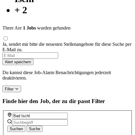
+ 2
There Are
1 Jobs
wurden gefunden
Ja, sendet mir bitte die neuesten Stellenangebote für diese Suche per
E-Mail zu.
If
you
Alert speichern
are
a
Du kannst diese Job-Alarm Benachrichtigungen jederzeit
human,
deaktivieren.
ignore
this
Filter
field
Finde hier den Job, der zu dir passt
Filter
Suchen
Suche